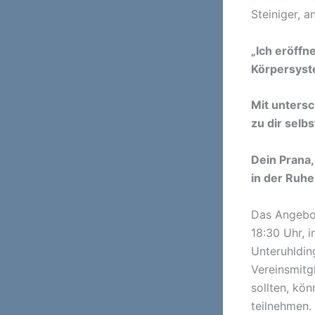
Steiniger, 
„Ich eröffn
Körpersyste
Mit untersc
zu dir selb
Dein Prana,
in der Ruhe
Das Angebot
18:30 Uhr, i
Unteruhlding
Vereinsmitgl
sollten, kö
teilnehmen.