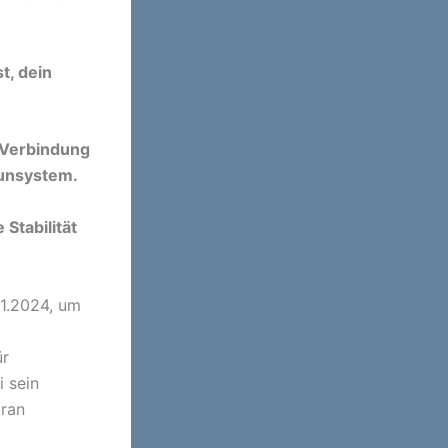
t, dein
e Verbindung
mmunsystem.
Stabilität
11.2024, um
ür
i sein
aran