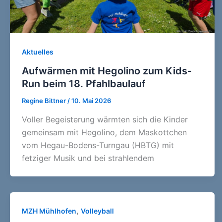
Aktuelles
Aufwärmen mit Hegolino zum Kids-
Run beim 18. Pfahlbaulauf
Regine Bittner
/
10. Mai 2026
Voller Begeisterung wärmten sich die Kinder
gemeinsam mit Hegolino, dem Maskottchen
vom Hegau-Bodens-Turngau (HBTG) mit
fetziger Musik und bei strahlendem
,
MZH Mühlhofen
Volleyball