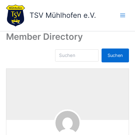
Zum
Inhalt
TSV Mühlhofen e.V.
springen
Main
Men
Member Directory